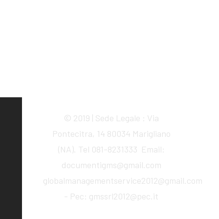
© 2019 | Sede Legale : Via
Pontecitra, 14 80034 Marigliano
(NA). Tel 081-8231333 Email:
documentigms@gmail.com
globalmanagementservice2012@gmail.com
- Pec: gmssrl2012@pec.it