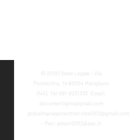
© 2019 | Sede Legale : Via
Pontecitra, 14 80034 Marigliano
(NA). Tel 081-8231333 Email:
documentigms@gmail.com
globalmanagementservice2012@gmail.com
- Pec: gmssrl2012@pec.it